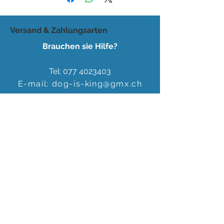
Versand & Zahlungsarten
Brauchen sie Hilfe?
Tel:
077 4023403
E-mail:
dog-is-king@gmx.ch
Florence Köhli
Grafenscheuren 2
3400 Burgdorf
Schweiz