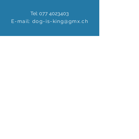
Tel:
077 4023403
E-mail:
dog-is-king@gmx.ch
Florence Köhli
Grafenscheuren 2
3400 Burgdorf
Schweiz