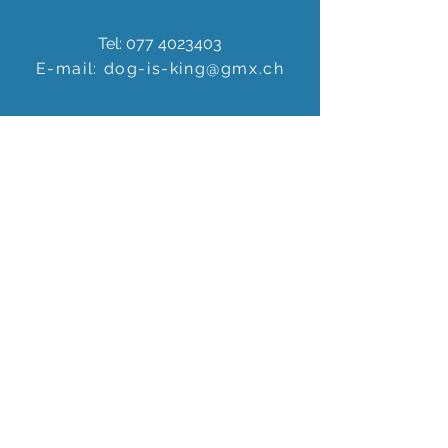
Tel:
077 4023403
E-mail:
dog-is-king@gmx.ch
Florence Köhli
Grafenscheuren 2
3400 Burgdorf
Schweiz